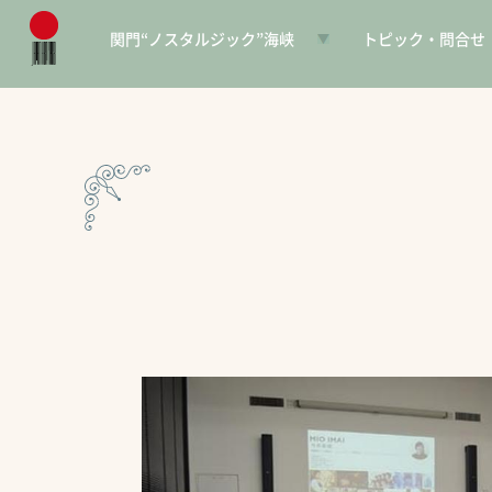
関門“ノスタルジック”海峡
トピック・問合せ
日本遺産とは
お知らせ
構成文化財一覧
SNS
電子パンフレット
協賛PR
問合せ