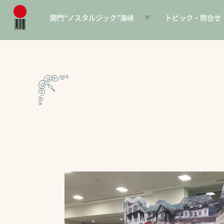
関門“ノスタルジック”海峡
トピック・問合せ
日本遺産とは
お知らせ
構成文化財一覧
SNS
電子パンフレット
協賛PR
問合せ