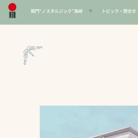
関門“ノスタルジック”海峡
トピック・問合せ
日本遺産とは
お知らせ
構成文化財一覧
SNS
電子パンフレット
協賛PR
問合せ