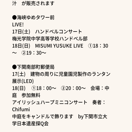
汁 が販売されます
●海峡ゆめタワー前
LIVE!
17日(土) ハンドベルコンサート
梅光学院中学高等学校ハンドベル部
18日(日) MISUMI YUSUKE LIVE ①18：30
～ ②19：30～
●下関南部町郵便局
17(土) 建物の周りに児童園児製作のランタン
展示(LED)
18(日) ①18：00～ ②20：00～ 会場：中
庭 参加無料
アイリッシュハープミニコンサート 奏者：
Chifumi
中庭をキャンドルで飾ります by下関市立大
学日本遺産探Q会