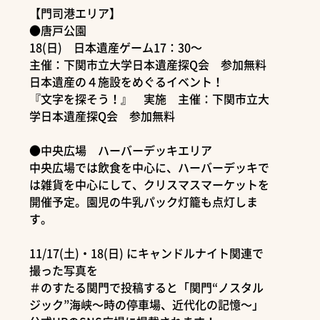
【門司港エリア】
●唐戸公園
18(日) 日本遺産ゲーム17：30～
主催：下関市立大学日本遺産探Q会 参加無料
日本遺産の４施設をめぐるイベント！
『文字を探そう！』 実施 主催：下関市立大
学日本遺産探Q会 参加無料
●中央広場 ハーバーデッキエリア
中央広場では飲食を中心に、ハーバーデッキで
は雑貨を中心にして、クリスマスマーケットを
開催予定。園児の牛乳パック灯籠も点灯しま
す。
11/17(土)・18(日) にキャンドルナイト関連で
撮った写真を
＃のすたる関門で投稿すると「関門“ノスタル
ジック”海峡～時の停車場、近代化の記憶～」