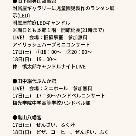
●旧下関英国領事館
附属屋ギャラリーに児童園児製作のランタン展
示(LED)
附属屋前庭LEDキャンドル
※両日とも本館１階 開館延長(21時まで)
LIVE! 会場：旧領事室 参加無料
アイリッシュハープミニコンサート
17日(土) ①18：00～ ②20：00～
18日(日) 19：00～
仲 慎太郎キャンドルナイトLIVE
●田中絹代ぶんか館
LIVE! 会場：ミニホール 参加無料
17日(土) 17：30～ハンドベルコンサート
梅光学院中学高等学校ハンドベル部
●亀山八幡宮
17日(土) ぜんざい、ふく汁
18日(日) ピザ、コーヒー、ぜんざい、ふく