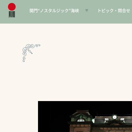
関門“ノスタルジック”海峡
トピック・問合せ
日本遺産とは
お知らせ
構成文化財一覧
SNS
電子パンフレット
協賛PR
問合せ