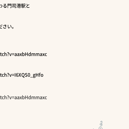
わる門司港駅と
。
ださい。
atch?v=aaxbHdmmaxc
tch?v=I6XQS0_gHfo
atch?v=aaxbHdmmaxc