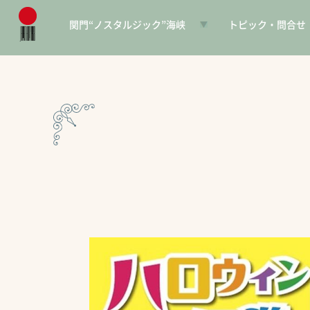
関門“ノスタルジック”海峡
トピック・問合せ
日本遺産とは
お知らせ
構成文化財一覧
SNS
電子パンフレット
協賛PR
問合せ