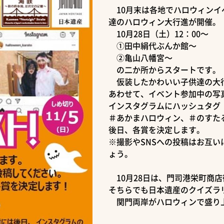
10月末は各地でハロウィンイ
達のハロウィン大行進が開催。
10月28日（土）12：00～
①田中絹代ぶんか館～
②亀山八幡宮～
の二か所からスタートです。
仮装したかわいい子供達の大
あわせて、イベント参加中の写
インスタグラムにハッシュタグ
＃あかまハロウィン、＃のすた
後日、各賞を決定します。
※撮影やSNSへの投稿はお互
ょう。
10月28日は、門司港栄町商
そちらでも日本遺産のクイズラ
関門両岸がハロウィンで盛り上