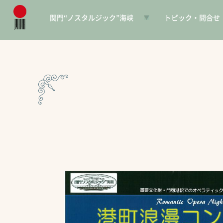
関門“ノスタルジック”海峡
トピック・問合せ
日本遺産とは
お知らせ
構成文化財一覧
SNS
電子パンフレット
協賛PR
問合せ