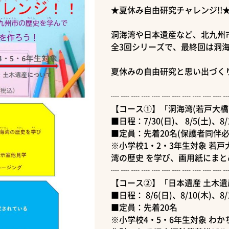
★夏休み自由研究チャレンジ!!
洞海湾や日本遺産など、北九州
全3回シリーズで、最終回は洞
夏休みの自由研究と思い出づくり
┈ ┈ ┈ ┈ ┈ ┈ ┈ ┈ ┈ ┈ ┈ 
【コース①】「洞海湾(若戸大橋
■日程：7/30(日)、 8/5(土)、8/
■定員：先着20名(保護者同伴必
※小学校1・2・3年生対象 若
湾の歴史 を学び、画用紙にまと
┈ ┈ ┈ ┈ ┈ ┈ ┈ ┈ ┈ ┈ ┈ 
【コース②】「日本遺産 土木遺
■日程： 8/6(日)、8/10(木)、8/
■定員：先着20名
※小学校4・5・6年生対象 わ