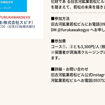
化財であ る旧古河鉱業若松ビル
を踏まえて、若松の未来を描き
┈ ┈ ┈ ┈ ┈ ┈ ┈ ┈ ┈ ┈ ┈ 
■参加方法
旧古河鉱業若松ビルにお電話(093
DM @furukawakogyo へ
■参加費
コース①、②とも3,300円/人 (税
※保護者が洞海湾クルージングに参
ます。
■詳細・お問い合わせ
旧古河鉱業若松ビル公式Instagr
河鉱業若松ビルへお電話(09375