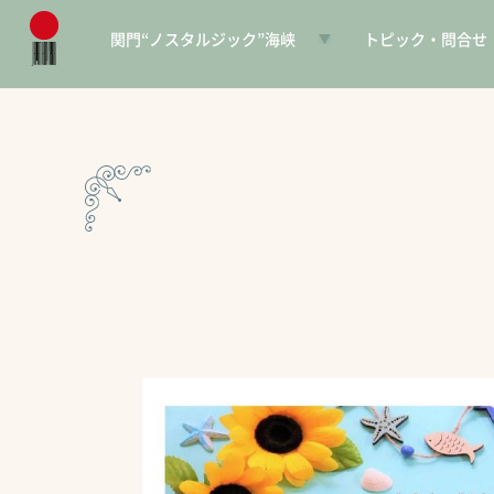
関門“ノスタルジック”海峡
トピック・問合せ
日本遺産とは
お知らせ
構成文化財一覧
SNS
電子パンフレット
協賛PR
問合せ