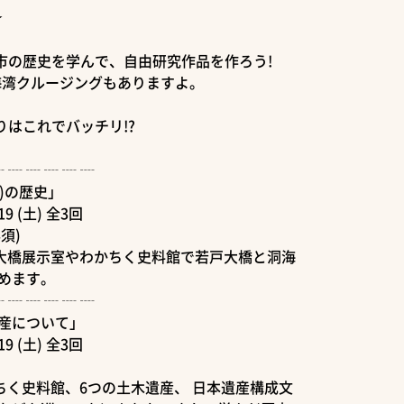
★
市の歴史を学んで、自由研究作品を作ろう!
海湾クルージングもありますよ。
はこれでバッチリ!?
┈ ┈ ┈ ┈ ┈ ┈
)の歴史」
19 (土) 全3回
須)
戸大橋展示室やわかちく史料館で若戸大橋と洞海
めます。
┈ ┈ ┈ ┈ ┈ ┈
産について」
19 (土) 全3回
かちく史料館、6つの土木遺産、 日本遺産構成文