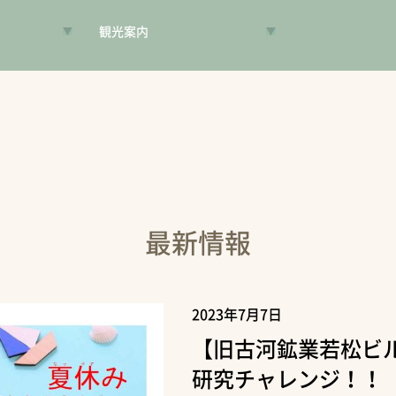
観光案内
VR昔旅
旅手帳
コンシェルジュ
案内人
最新情報
2023年7月7日
【旧古河鉱業若松ビ
研究チャレンジ！！