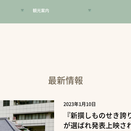
観光案内
VR昔旅
旅手帳
コンシェルジュ
案内人
最新情報
2023年1月10日
『新撰しものせき誇り
が選ばれ発表上映さ