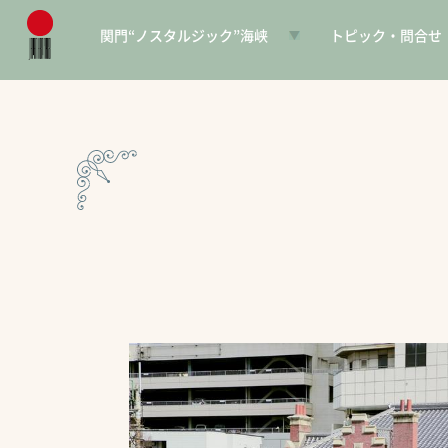
関門“ノスタルジック”海峡
トピック・問合せ
日本遺産とは
お知らせ
構成文化財一覧
SNS
電子パンフレット
協賛PR
問合せ