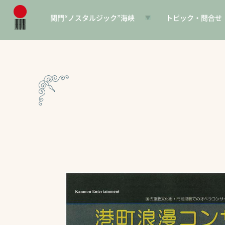
関門“ノスタルジック”海峡
トピック・問合せ
日本遺産とは
お知らせ
構成文化財一覧
SNS
電子パンフレット
協賛PR
問合せ