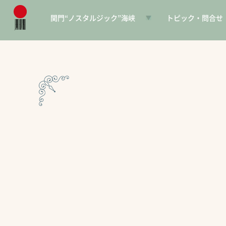
関門“ノスタルジック”海峡
トピック・問合せ
日本遺産とは
お知らせ
構成文化財一覧
SNS
電子パンフレット
協賛PR
問合せ