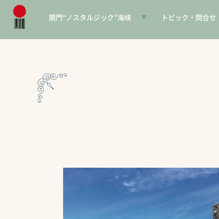
関門“ノスタルジック”海峡
トピック・問合せ
日本遺産とは
お知らせ
構成文化財一覧
SNS
電子パンフレット
協賛PR
問合せ