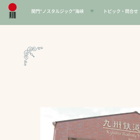
関門“ノスタルジック”海峡
トピック・問合せ
日本遺産とは
お知らせ
構成文化財一覧
SNS
電子パンフレット
協賛PR
問合せ