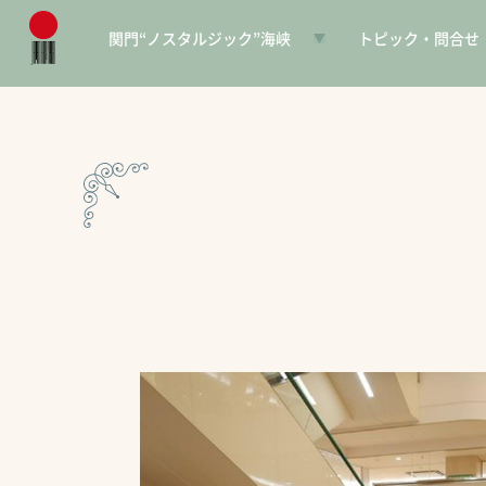
関門“ノスタルジック”海峡
トピック・問合せ
日本遺産とは
お知らせ
構成文化財一覧
SNS
電子パンフレット
協賛PR
問合せ