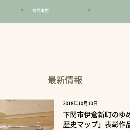
観光案内
VR昔旅
旅手帳
コンシェルジュ
案内人
最新情報
2018年10月10日
下関市伊倉新町のゆ
歴史マップ」表彰作