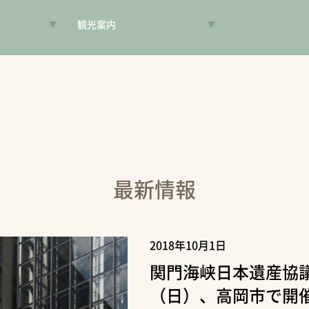
観光案内
VR昔旅
旅手帳
コンシェルジュ
案内人
最新情報
2018年10月1日
関門海峡日本遺産協議
（日）、高岡市で開催