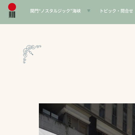
関門“ノスタルジック”海峡
トピック・問合せ
日本遺産とは
お知らせ
構成文化財一覧
SNS
電子パンフレット
協賛PR
問合せ