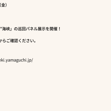
0（金）
Ｆ
ク”海峡」の巡回パネル展示を開催！
からご確認ください。
eki.yamaguchi.jp/