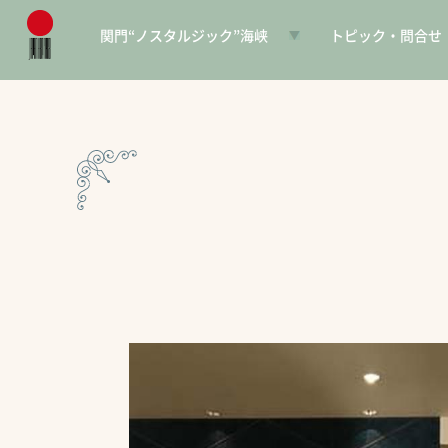
関門“ノスタルジック”海峡
トピック・問合せ
日本遺産とは
お知らせ
構成文化財一覧
SNS
電子パンフレット
協賛PR
問合せ