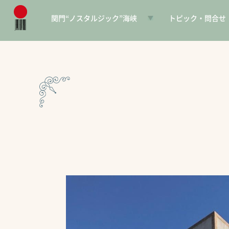
関門“ノスタルジック”海峡
トピック・問合せ
日本遺産とは
お知らせ
構成文化財一覧
SNS
電子パンフレット
協賛PR
問合せ