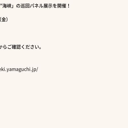
ク”海峡」の巡回パネル展示を開催！
0（金）
Ｆ
からご確認ください。
eki.yamaguchi.jp/