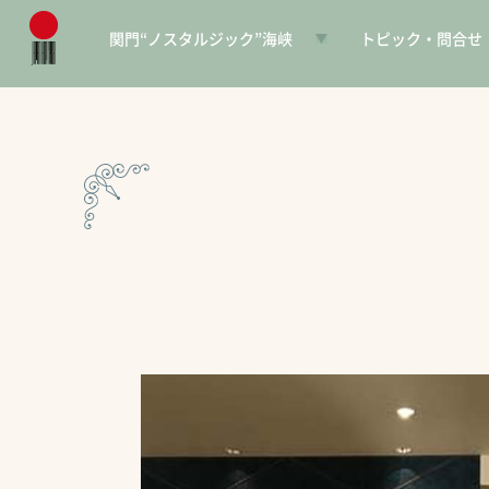
関門“ノスタルジック”海峡
トピック・問合せ
日本遺産とは
お知らせ
構成文化財一覧
SNS
電子パンフレット
協賛PR
問合せ