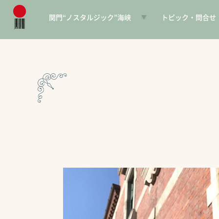
関門“ノスタルジック”海峡
トピック・問合せ
日本遺産とは
お知らせ
構成文化財一覧
SNS
電子パンフレット
協賛PR
問合せ