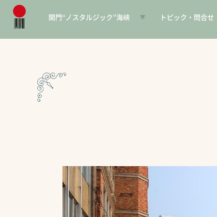
関門“ノスタルジック”海峡
トピック・問合せ
日本遺産とは
お知らせ
構成文化財一覧
SNS
電子パンフレット
協賛PR
問合せ