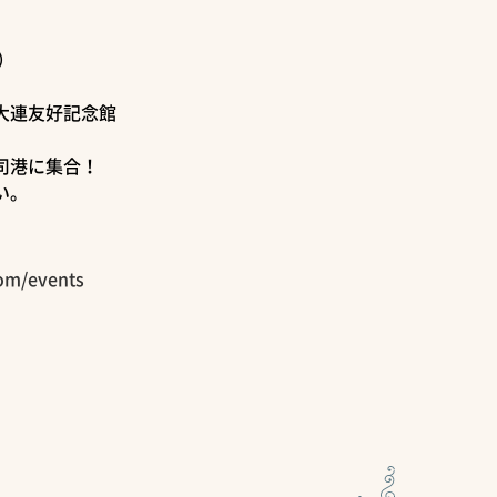
日）
大連友好記念館
司港に集合！
い。
com/events