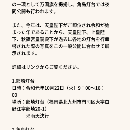
の一環として万国旗を掲揚し、角島灯台では夜
間公開も行われます。
また、今年は、天皇陛下がご即位され令和が始
まった年であることから、天皇陛下、上皇陛
下、秋篠宮皇嗣殿下が過去に各地の灯台を行幸
啓された際の写真をこの一般公開に合わせて展
示されます。
詳細はリンクからご覧ください。
1.部埼灯台
日時：令和元年10月22日（火）9：00～16：
00
場所：部埼灯台（福岡県北九州市門司区大字白
野江字部埼20-1）
※雨天決行
2.角島灯台