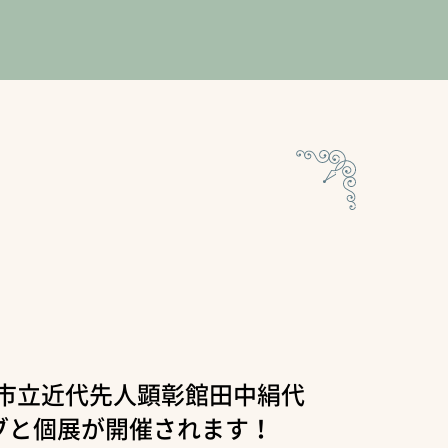
関市立近代先人顕彰館田中絹代
ブと個展が開催されます！