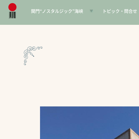
関門“ノスタルジック”海峡
トピック・問合せ
日本遺産とは
お知らせ
構成文化財一覧
SNS
電子パンフレット
協賛PR
問合せ