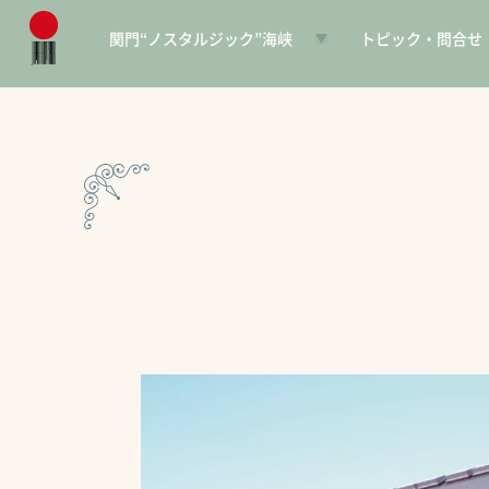
関門“ノスタルジック”海峡
トピック・問合せ
日本遺産とは
お知らせ
構成文化財一覧
SNS
電子パンフレット
協賛PR
問合せ