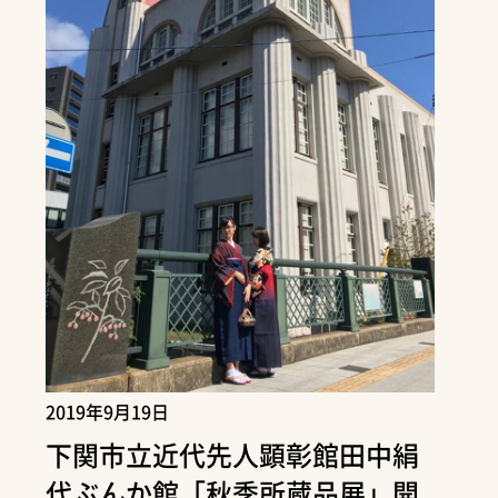
2019年9月19日
下関市立近代先人顕彰館田中絹
代ぶんか館「秋季所蔵品展」開