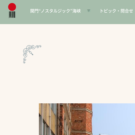
関門“ノスタルジック”海峡
トピック・問合せ
日本遺産とは
お知らせ
構成文化財一覧
SNS
電子パンフレット
協賛PR
問合せ