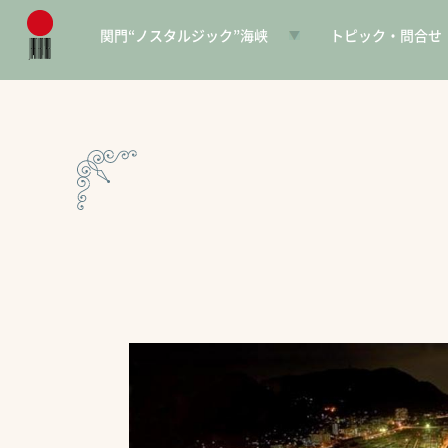
関門“ノスタルジック”海峡
トピック・問合せ
日本遺産とは
お知らせ
構成文化財一覧
SNS
電子パンフレット
協賛PR
問合せ