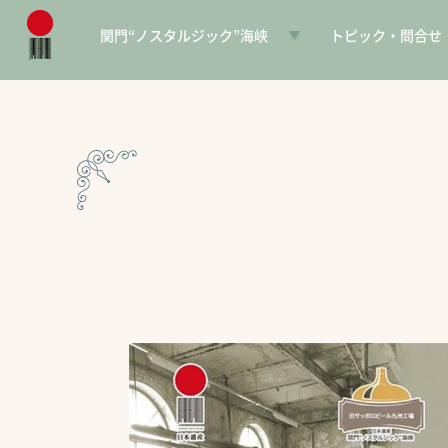
関門“ノスタルジック”海峡
トピック・問合せ
日本遺産とは
お知らせ
構成文化財一覧
SNS
電子パンフレット
協賛PR
問合せ