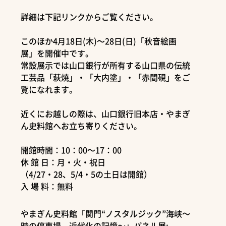
詳細は下記リンクからご覧ください。
このほか4月18日(木)～28日(日)「秋音絵画
展」を開催中です。
常設展示では山口銀行が所有する山口県の伝統
工芸品「萩焼」・「大内塗」・「赤間硯」をご
覧になれます。
近くにお越しの際は、山口銀行旧本店・やまぎ
ん史料館へお立ち寄りください。
開館時間：10：00～17：00
休 館 日：月・火・祝日
（4/27・28、5/4・5の土日は開館）
入 場 料：無料
やまぎん史料館「関門“ノスタルジック”海峡～
時の停車場、近代化の記憶～」パネル展: