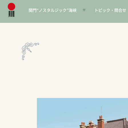
関門“ノスタルジック”海峡
トピック・問合せ
日本遺産とは
お知らせ
構成文化財一覧
SNS
電子パンフレット
協賛PR
問合せ