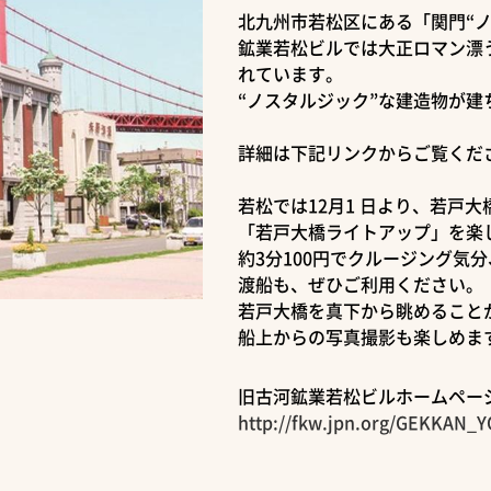
北九州市若松区にある「関門“
鉱業若松ビルでは大正ロマン漂
れています。
“ノスタルジック”な建造物が
詳細は下記リンクからご覧くだ
若松では12月1 日より、若戸
「若戸大橋ライトアップ」を楽
約3分100円でクルージング気
渡船も、ぜひご利用ください。
若戸大橋を真下から眺めることが
船上からの写真撮影も楽しめま
旧古河鉱業若松ビルホームペー
http://fkw.jpn.org/GEKKAN_