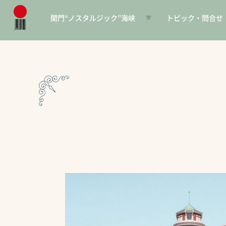
関門“ノスタルジック”海峡
トピック・問合せ
日本遺産とは
お知らせ
構成文化財一覧
SNS
電子パンフレット
協賛PR
問合せ