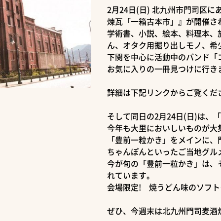
2月24日(日) 北九州市門司区
煉瓦「一箱古本市」』が開催さ
学術書、小説、絵本、料理本、
ん、オタク用掘り出しモノ、希少
下関を中心に活動中のバンド「
お気に入りの一冊見つけに行き
詳細は下記リンクからご覧くだ
そして同日の2月24日(日)は
今年も大里においしいものが大集
「豊前一粒かき」をメインに、
ちゃんぽんといったご当地グル
今が旬の「豊前一粒かき」は、
れています。
会場限定! 焼うどん味のソフト
ぜひ、今週末は北九州門司麦酒