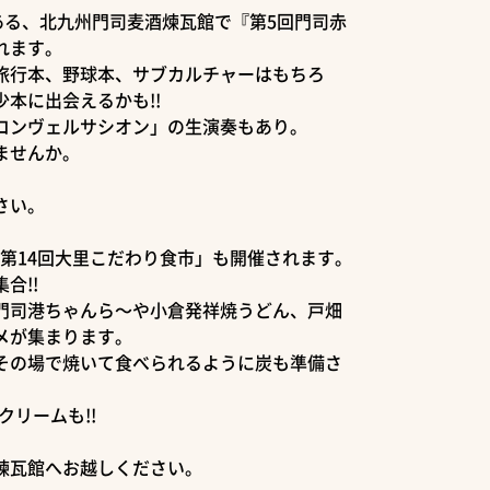
にある、北九州門司麦酒煉瓦館で『第5回門司赤
れます。
旅行本、野球本、サブカルチャーはもちろ
本に出会えるかも!!
コンヴェルサシオン」の生演奏もあり。
ませんか。
さい。
、「第14回大里こだわり食市」も開催されます。
合!!
門司港ちゃんら～や小倉発祥焼うどん、戸畑
メが集まります。
その場で焼いて食べられるように炭も準備さ
クリームも!!
煉瓦館へお越しください。