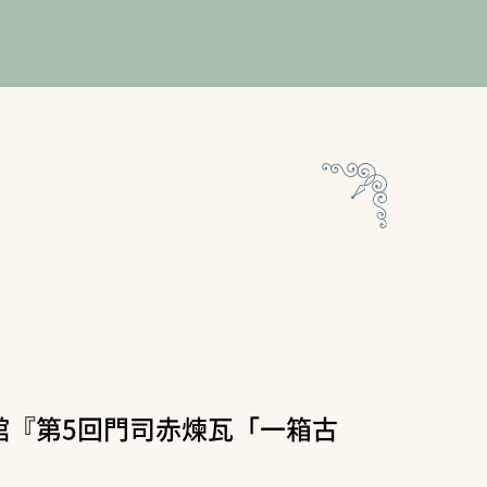
館『第5回門司赤煉瓦「一箱古