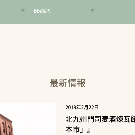
観光案内
VR昔旅
旅手帳
コンシェルジュ
案内人
最新情報
2019年2月22日
北九州門司麦酒煉瓦
本市」』