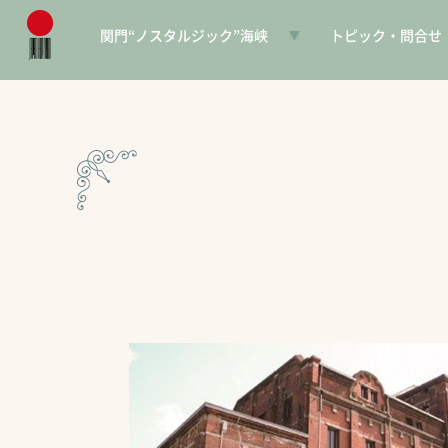
関門“ノスタルジック”海峡
トピック・問合せ
日本遺産とは
お知らせ
構成文化財一覧
SNS
電子パンフレット
協賛PR
問合せ