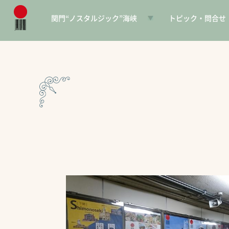
関門“ノスタルジック”海峡
トピック・問合せ
日本遺産とは
お知らせ
構成文化財一覧
SNS
電子パンフレット
協賛PR
問合せ