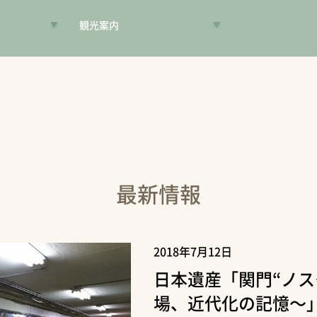
観光案内
VR昔旅
旅手帳
コンシェルジュ
案内人
最新情報
2018年7月12日
日本遺産「関門“ノス
場、近代化の記憶～