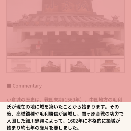
■ Commentary
小倉城の歴史は、戦国末期(1569年）、中国地方の毛利
氏が現在の地に城を築いたことから始まります。その
後、高橋鑑種や毛利勝信が居城し、関ヶ原合戦の功労で
入国した細川忠興によって、1602年に本格的に築城が
始まり約七年の歳月を要しました。