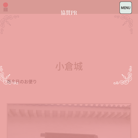
協賛PR
小倉城
■今日のお便り